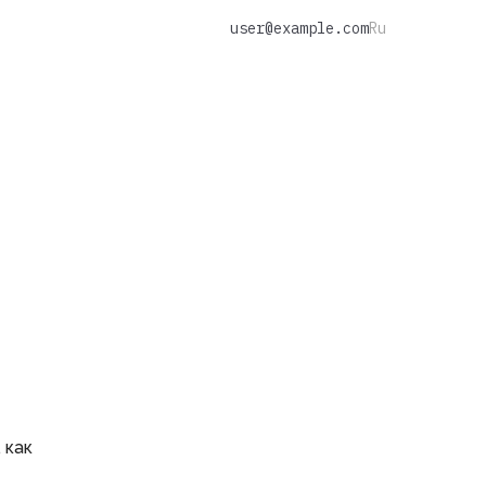
user@example.com
Ru
 как