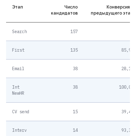
Этап
Число
Конверсия от
кандидатов
предыдущего этапа
Search
157
—
First
135
85,99%
Email
38
28,15%
Int
38
100,00%
NewHR
CV send
15
39,47%
Interv
14
93,33%